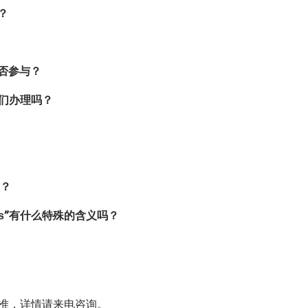
？
否参与？
们办理吗？
？
”有什么特殊的含义吗？
s
标准，详情请来电咨询。